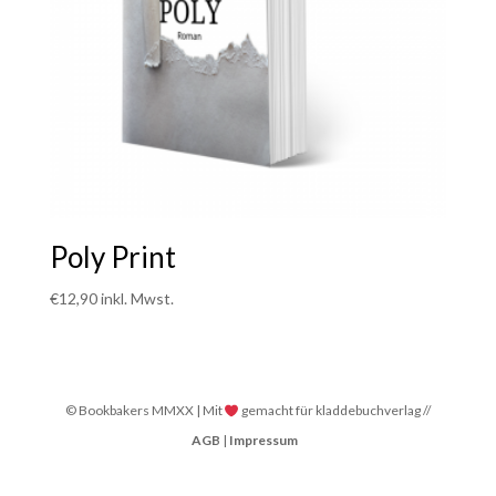
Poly Print
€
12,90
inkl. Mwst.
© Bookbakers MMXX | Mit
gemacht für kladdebuchverlag //
AGB
|
Impressum