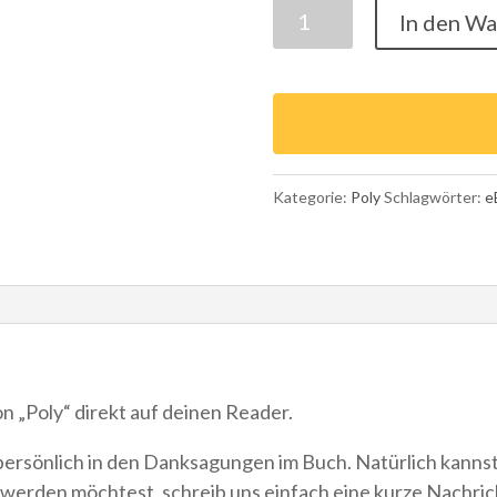
Poly
In den W
eBook
Menge
Kategorie:
Poly
Schlagwörter:
e
„Poly“ direkt auf deinen Reader.
persönlich in den Danksagungen im Buch. Natürlich kanns
erden möchtest, schreib uns einfach eine kurze Nachrich