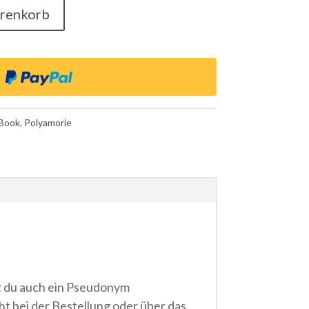
arenkorb
Book
,
Polyamorie
t du auch ein Pseudonym
t bei der Bestellung oder über das