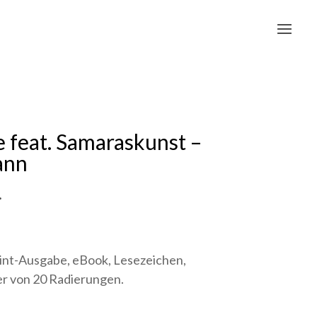
e feat. Samaraskunst –
ann
.
!
rint-Ausgabe, eBook, Lesezeichen,
r von 20 Radierungen.