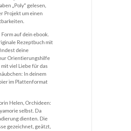
aben „Poly“ gelesen,
er Projekt um einen
tbarkeiten.
er Form auf dein ebook.
iginale Rezeptbuch mit
findest deine
 nur Orientierungshilfe
mit viel Liebe für das
ehäubchen: In deinem
pier im Plattenformat
orin Helen, Orchideen:
yamorie selbst. Da
Radierung dienten. Die
se gezeichnet, geätzt,