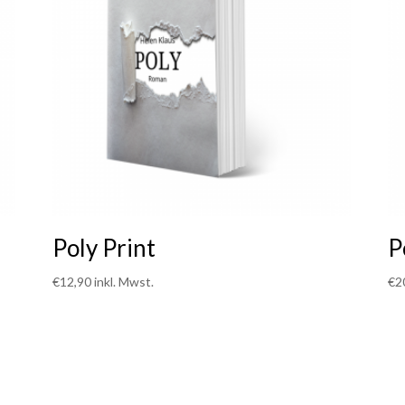
Poly Print
P
€
12,90
inkl. Mwst.
€
2