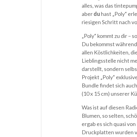
alles, was das tintepu
aber
du
hast „Poly“ erl
riesigen Schritt nach v
„Poly“ kommt zu dir – so
Du bekommst während d
allen Köstlichkeiten, d
Lieblingsstelle nicht m
darstellt, sondern selb
Projekt „Poly“ exklusi
Bundle findet sich auch
(10 x 15 cm) unserer Kü
Was ist auf diesen Rad
Blumen, so selten, sch
ergab es sich quasi von
Druckplatten wurden vo