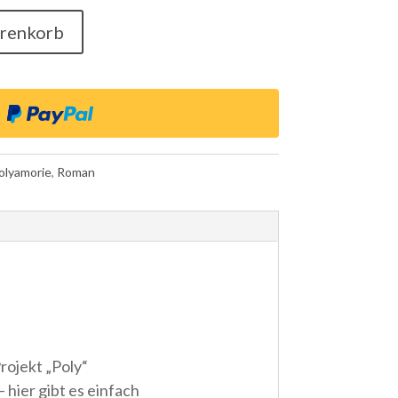
arenkorb
olyamorie
,
Roman
rojekt „Poly“
 hier gibt es einfach