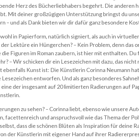
mpende Herz des Bücherliebhabers begehrt. Die anderen h
ebt. Mit deiner großzügigen Unterstützung bringst du uns
orn – und als Dank bieten wir dir dafür ganz besondere Kos
wohl in Papierform, natürlich signiert, als auch in virtuell
er Lektüre ein Hüngerchen? – Kein Problem, denn das or
ie die Figuren im Roman zaubern, ist hier mit enthalten. Du 
ehr? – Wir schicken dir ein Lesezeichen mit dazu, das nicht
st ebenfalls Kunst ist: Die Künstlerin Corinna Neumann hat 
ve Lesezeichen entworfen. Und als ganz besonderes Sahn
 eine der insgesamt auf 20 limitierten Radierungen auf Pa
nstlerin.
ierungen zu sehen? – Corinna liebt, ebenso wie unsere Aut
ön, facettenreich und anspruchsvoll wie das Thema der Pol
 selbst, dass die schönen Blüten als Inspiration für deine 
n der Künstlerin mit eigener Hand auf ihrer Radiererpres