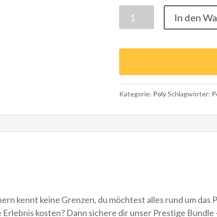
Prestige
In den W
Bundle
feat.
Samaraskunst
-
Corinna
Naumann
Kategorie:
Poly
Schlagwörter:
P
Menge
hern kennt keine Grenzen, du möchtest alles rund um das P
 Erlebnis kosten? Dann sichere dir unser Prestige Bundle –