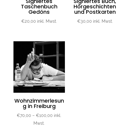
Signiertes
Signiertes Buch,
Taschenbuch
Hörgeschichten
Gedöns
und Postkarten
€
20,00
inkl. Mwst.
€
30,00
inkl. Mwst.
Wohnzimmerlesun
g in Freiburg
€
70,00
–
€
100,00
inkl.
Mwst.